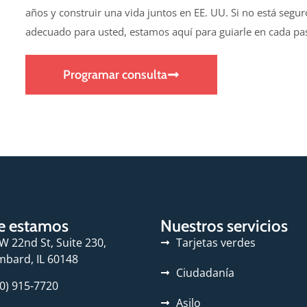
años y construir una vida juntos en EE. UU. Si no está segur
adecuado para usted, estamos aquí para guiarle en cada pa
Programar consulta
e estamos
Nuestros servicios
W 22nd St, Suite 230,
Tarjetas verdes
bard, IL 60148
Ciudadanía
0) 915-7720
Asilo