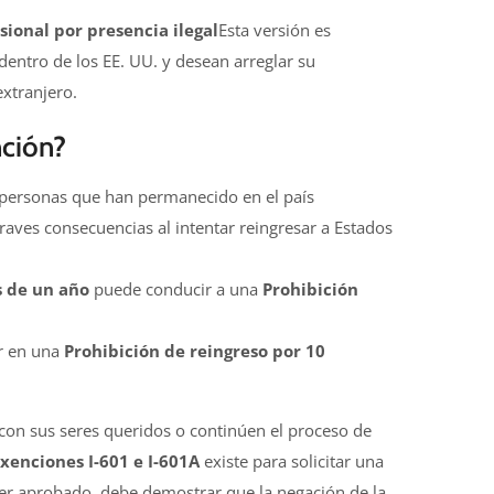
sional por presencia ilegal
Esta versión es
entro de los EE. UU. y desean arreglar su
extranjero.
nción?
 personas que han permanecido en el país
raves consecuencias al intentar reingresar a Estados
 de un año
puede conducir a una
Prohibición
r en una
Prohibición de reingreso por 10
con sus seres queridos o continúen el proceso de
xenciones I-601 e I-601A
existe para solicitar una
er aprobado, debe demostrar que la negación de la