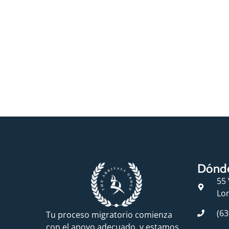
Dónd
55 
Lom
(63
Tu proceso migratorio comienza
con el apoyo adecuado, y estamos