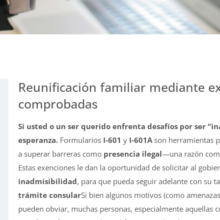
Reunificación familiar mediante e
comprobadas
Si usted o un ser querido enfrenta desafíos por ser “in
esperanza.
Formularios
I-601
y
I-601A
son herramientas p
a superar barreras como
presencia ilegal
—una razón común
Estas exenciones le dan la oportunidad de solicitar al gobie
inadmisibilidad
, para que pueda seguir adelante con su ta
trámite consular
Si bien algunos motivos (como amenazas g
pueden obviar, muchas personas, especialmente aquellas 